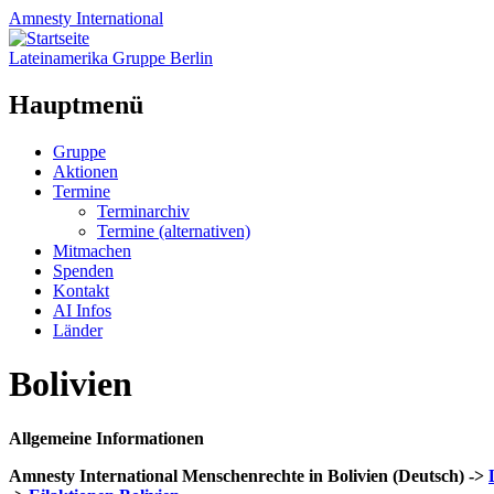
Amnesty
International
Lateinamerika Gruppe Berlin
Hauptmenü
Zum
Gruppe
Inhalt
Aktionen
springen
Termine
Terminarchiv
Termine (alternativen)
Mitmachen
Spenden
Kontakt
AI Infos
Länder
Bolivien
Allgemeine Informationen
Amnesty International Menschenrechte in Bolivien (Deutsch) ->