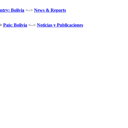
try: Bolivia
<–>
News & Reports
>
País: Bolivia
<–>
Noticias y Publicaciones