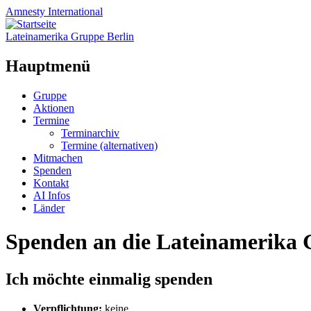
Amnesty
International
Lateinamerika Gruppe Berlin
Hauptmenü
Zum
Gruppe
Inhalt
Aktionen
springen
Termine
Terminarchiv
Termine (alternativen)
Mitmachen
Spenden
Kontakt
AI Infos
Länder
Spenden an die Lateinamerika 
Ich möchte einmalig spenden
Verpflichtung:
keine