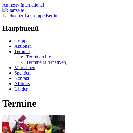
Amnesty
International
Lateinamerika Gruppe Berlin
Hauptmenü
Zum
Gruppe
Inhalt
Aktionen
springen
Termine
Terminarchiv
Termine (alternativen)
Mitmachen
Spenden
Kontakt
AI Infos
Länder
Termine