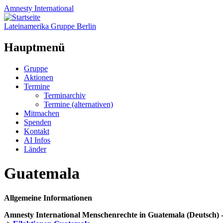
Amnesty
International
Lateinamerika Gruppe Berlin
Hauptmenü
Zum
Gruppe
Inhalt
Aktionen
springen
Termine
Terminarchiv
Termine (alternativen)
Mitmachen
Spenden
Kontakt
AI Infos
Länder
Guatemala
Allgemeine Informationen
Amnesty International Menschenrechte in Guatemala (Deutsch) 