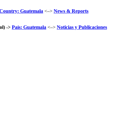
Country: Guatemala
<–>
News & Reports
l) ->
País: Guatemala
<–>
Noticias y Publicaciones